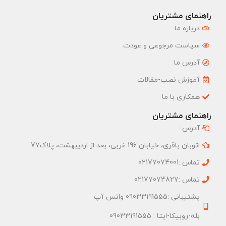
راهنمای مشتریان
درباره ما
سیاست مرجوعی و عودت
آدرس ما
آموزش نصب-مقالات
همکاری با ما
راهنمای مشتریان
آدرس :
اتوبان باقری، خیابان 196 غربی، بعد از اردیبهشت، پلاک77
تماس :02177074001
تماس :02177074827
پشتیبانی :09033191555 واتس آپ
بله-روبیکا-ایتا : 09033191555