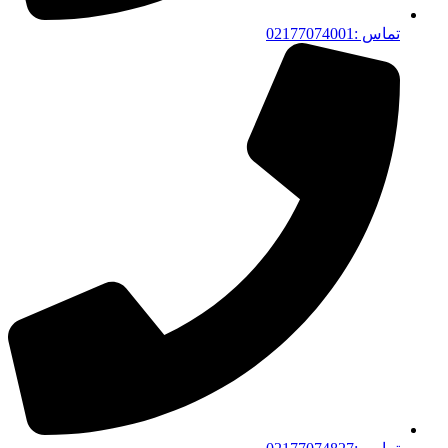
تماس :02177074001