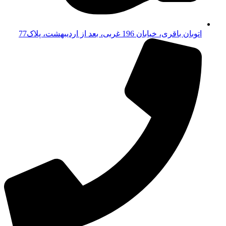
اتوبان باقری، خیابان 196 غربی، بعد از اردیبهشت، پلاک77