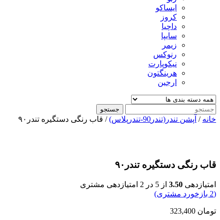
ایساکو
کروز
داچیا
سایپا
زیمر
رنوکس
نیکوپارت
هرینگتون
ارجین
جستجو
خانه
/
آپشن تندر(تندر90-تندرپلاس)
/ قاب رنگی دستگیره تندر۹۰
قاب رنگی دستگیره تندر۹۰
امتیازدهی
3.50
از 5 در
2
امتیازدهی مشتری
(
2
بازخورد مشتری)
تومان
323,400