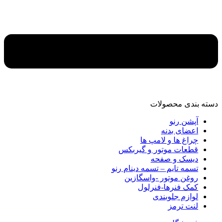
دسته‌ بندی محصولات
آپشن رنو
اعضای بدنه
چراغ ها و لامپ ها
قطعات موتور و گیربکس
دیسک و صفحه
تسمه تایم – تسمه دینام رنو
روغن موتور -واسگازین
کمک فنرها-فنرلول
لوازم جلوبندی
لنت ترمز