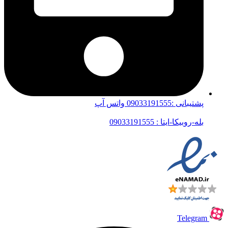
پشتیبانی :09033191555 واتس آپ
بله-روبیکا-ایتا : 09033191555
Telegram