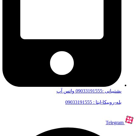
پشتیبانی :09033191555 واتس آپ
بله-روبیکا-ایتا : 09033191555
Telegram