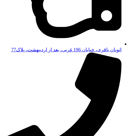
اتوبان باقری، خیابان 196 غربی، بعد از اردیبهشت، پلاک77