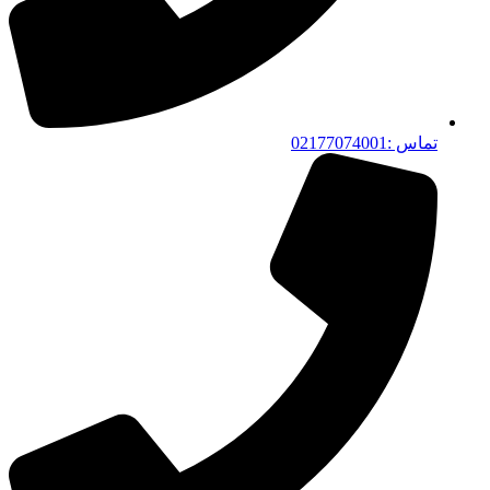
تماس :02177074001