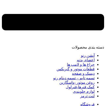
دسته‌ بندی محصولات
آپشن رنو
اعضای بدنه
چراغ ها و لامپ ها
قطعات موتور و گیربکس
دیسک و صفحه
تسمه تایم – تسمه دینام رنو
روغن موتور -واسگازین
کمک فنرها-فنرلول
لوازم جلوبندی
لنت ترمز
فروشگاه