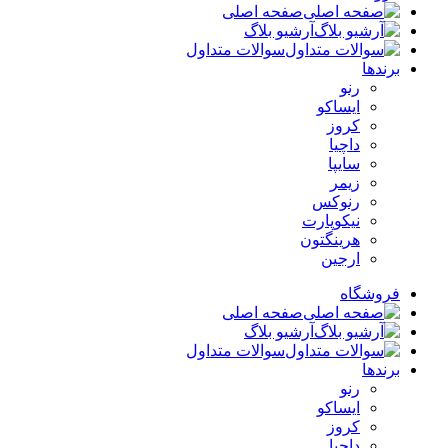
صفحه اصلی
آرشیو بلاگ
سوالات متداول
برندها
رنو
ایساکو
کروز
داچیا
سایپا
زیمر
رنوکس
نیکوپارت
هرینگتون
ارجین
فروشگاه
صفحه اصلی
آرشیو بلاگ
سوالات متداول
برندها
رنو
ایساکو
کروز
داچیا