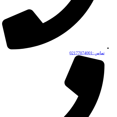
تماس :02177074001