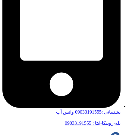
پشتیبانی :09033191555 واتس آپ
بله-روبیکا-ایتا : 09033191555