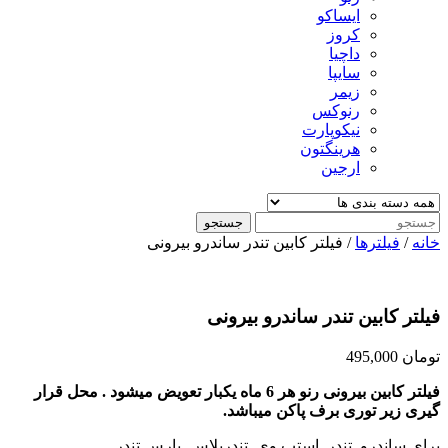
ایساکو
کروز
داچیا
سایپا
زیمر
رنوکس
نیکوپارت
هرینگتون
ارجین
جستجو
خانه
/
فیلترها
/ فیلتر کابین تندر ساندرو بیرونی
فیلتر کابین تندر ساندرو بیرونی
تومان
495,000
فیلتر کابین بیرونی رنو هر 6 ماه یکبار تعویض میشود . محل قرار
گیری زیر توری برف پاکن میباشد.
برای ساندرو تندر استپ وی تندرپلاس پارس تندر