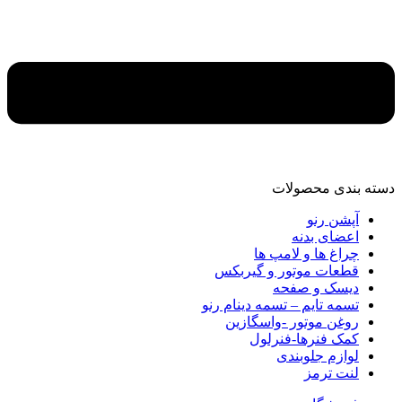
دسته‌ بندی محصولات
آپشن رنو
اعضای بدنه
چراغ ها و لامپ ها
قطعات موتور و گیربکس
دیسک و صفحه
تسمه تایم – تسمه دینام رنو
روغن موتور -واسگازین
کمک فنرها-فنرلول
لوازم جلوبندی
لنت ترمز