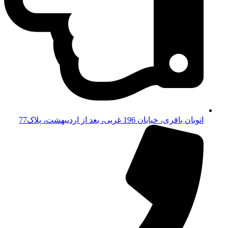
اتوبان باقری، خیابان 196 غربی، بعد از اردیبهشت، پلاک77