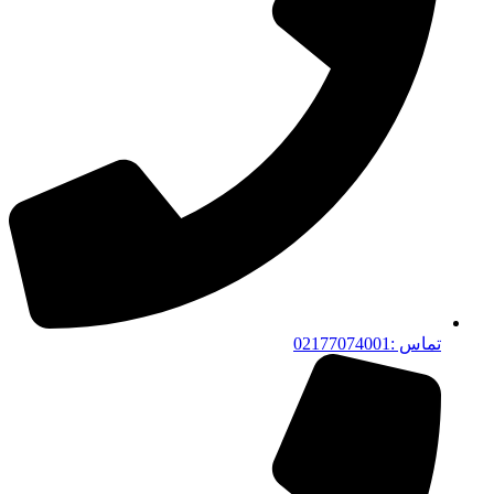
تماس :02177074001