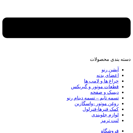
دسته‌ بندی محصولات
آپشن رنو
اعضای بدنه
چراغ ها و لامپ ها
قطعات موتور و گیربکس
دیسک و صفحه
تسمه تایم – تسمه دینام رنو
روغن موتور -واسگازین
کمک فنرها-فنرلول
لوازم جلوبندی
لنت ترمز
فروشگاه