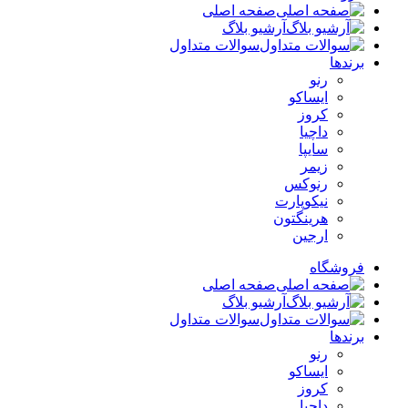
صفحه اصلی
آرشیو بلاگ
سوالات متداول
برندها
رنو
ایساکو
کروز
داچیا
سایپا
زیمر
رنوکس
نیکوپارت
هرینگتون
ارجین
فروشگاه
صفحه اصلی
آرشیو بلاگ
سوالات متداول
برندها
رنو
ایساکو
کروز
داچیا