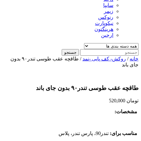
سایپا
زیمر
رنوکس
نیکوپارت
هرینگتون
ارجین
جستجو
خانه
/
روکش- کف پایی -نمد
/ طاقچه عقب طوسی تندر۹۰ بدون
جای باند
طاقچه عقب طوسی تندر۹۰ بدون جای باند
تومان
520,000
مشخصات:
مناسب برای:
تندر90، پارس تندر، پلاس