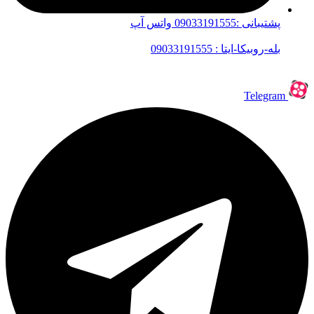
پشتیبانی :09033191555 واتس آپ
بله-روبیکا-ایتا : 09033191555
Telegram