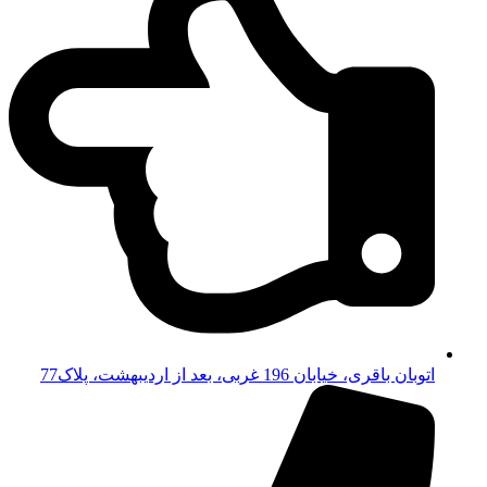
اتوبان باقری، خیابان 196 غربی، بعد از اردیبهشت، پلاک77