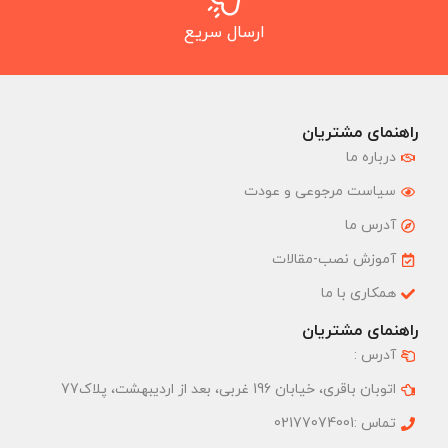
ارسال سریع
راهنمای مشتریان
درباره ما
سیاست مرجوعی و عودت
آدرس ما
آموزش نصب-مقالات
همکاری با ما
راهنمای مشتریان
آدرس :
اتوبان باقری، خیابان 196 غربی، بعد از اردیبهشت، پلاک77
تماس :02177074001