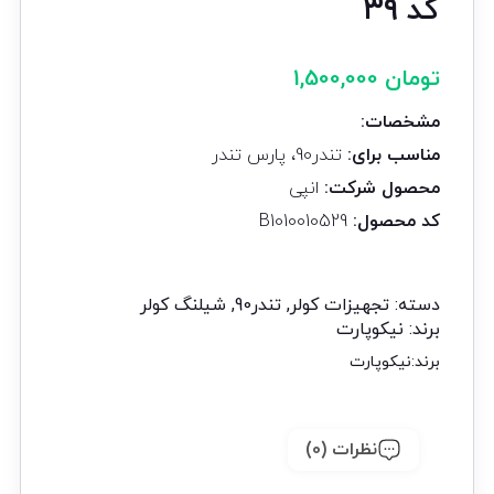
کد ۳۹
تومان
1,500,000
مشخصات:
مناسب برای:
تندر90، پارس تندر
محصول شرکت:
انپی
کد محصول:
B1010010529
دسته:
تجهیزات کولر
,
تندر90
,
شیلنگ کولر
برند:
نیکوپارت
برند:
نیکوپارت
نظرات (0)