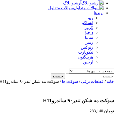
آرشیو بلاگ
سوالات متداول
برندها
رنو
ایساکو
کروز
داچیا
سایپا
زیمر
رنوکس
نیکوپارت
هرینگتون
ارجین
جستجو
خانه
/
قطعات برقی
/
سوکت ها
/ سوکت مه شکن تندر۹۰ ساندروH11
سوکت مه شکن تندر۹۰ ساندروH11
تومان
283,140