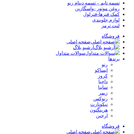
تسمه تایم – تسمه دینام رنو
روغن موتور -واسگازین
کمک فنرها-فنرلول
لوازم جلوبندی
لنت ترمز
فروشگاه
صفحه اصلی
آرشیو بلاگ
سوالات متداول
برندها
رنو
ایساکو
کروز
داچیا
سایپا
زیمر
رنوکس
نیکوپارت
هرینگتون
ارجین
فروشگاه
صفحه اصلی