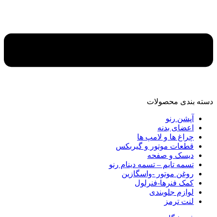
دسته‌ بندی محصولات
آپشن رنو
اعضای بدنه
چراغ ها و لامپ ها
قطعات موتور و گیربکس
دیسک و صفحه
تسمه تایم – تسمه دینام رنو
روغن موتور -واسگازین
کمک فنرها-فنرلول
لوازم جلوبندی
لنت ترمز