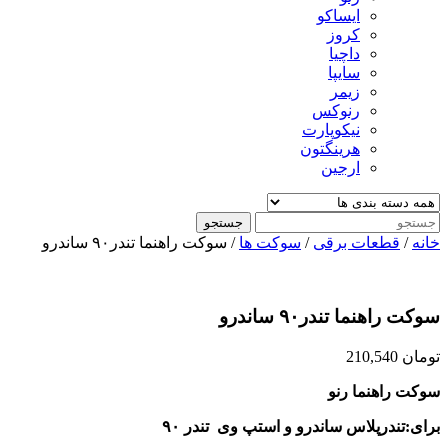
ایساکو
کروز
داچیا
سایپا
زیمر
رنوکس
نیکوپارت
هرینگتون
ارجین
جستجو
خانه
/
قطعات برقی
/
سوکت ها
/ سوکت راهنما تندر۹۰ ساندرو
سوکت راهنما تندر۹۰ ساندرو
تومان
210,540
سوکت راهنما رنو
برای:تندرپلاس ساندرو و استپ وی تندر ۹۰