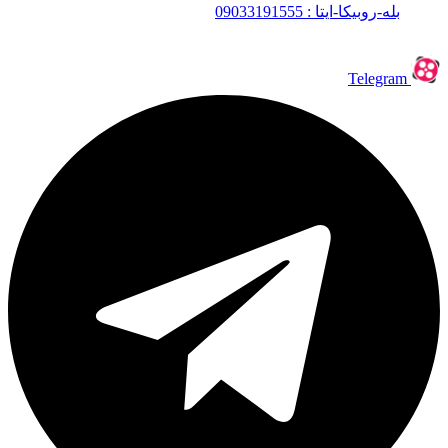
بله-روبیکا-ایتا : 09033191555
Telegram