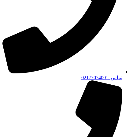
تماس :02177074001