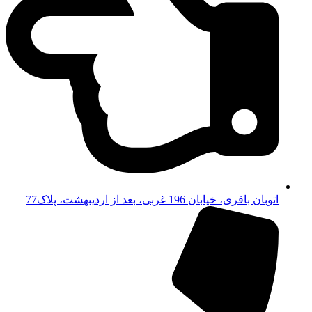
اتوبان باقری، خیابان 196 غربی، بعد از اردیبهشت، پلاک77