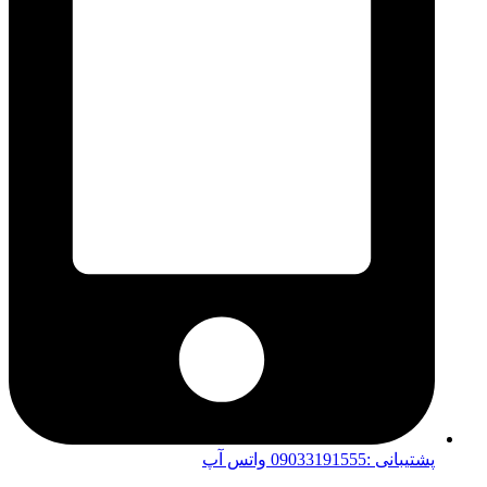
پشتیبانی :09033191555 واتس آپ