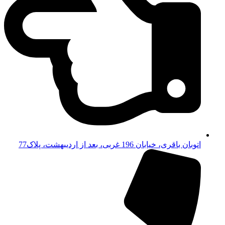
اتوبان باقری، خیابان 196 غربی، بعد از اردیبهشت، پلاک77