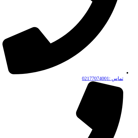
تماس :02177074001