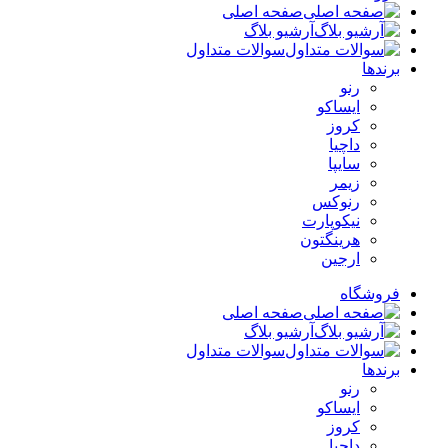
صفحه اصلی
آرشیو بلاگ
سوالات متداول
برندها
رنو
ایساکو
کروز
داچیا
سایپا
زیمر
رنوکس
نیکوپارت
هرینگتون
ارجین
فروشگاه
صفحه اصلی
آرشیو بلاگ
سوالات متداول
برندها
رنو
ایساکو
کروز
داچیا