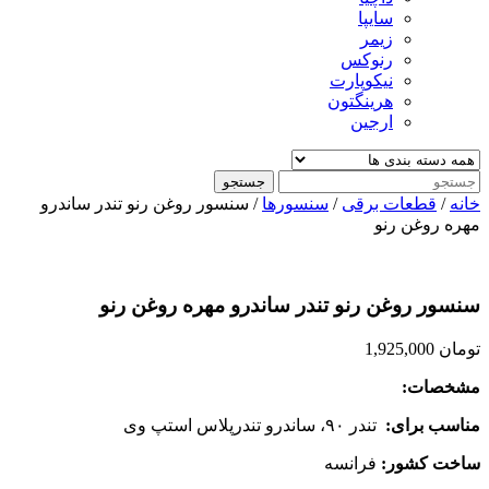
سایپا
زیمر
رنوکس
نیکوپارت
هرینگتون
ارجین
جستجو
خانه
/
قطعات برقی
/
سنسورها
/ سنسور روغن رنو تندر ساندرو
مهره روغن رنو
سنسور روغن رنو تندر ساندرو مهره روغن رنو
تومان
1,925,000
مشخصات
:
مناسب برای
:
تندر ۹۰، ساندرو تندرپلاس استپ وی
ساخت کشور
:
فرانسه