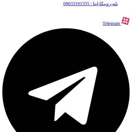
بله-روبیکا-ایتا : 09033191555
Telegram