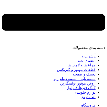
دسته‌ بندی محصولات
آپشن رنو
اعضای بدنه
چراغ ها و لامپ ها
قطعات موتور و گیربکس
دیسک و صفحه
تسمه تایم – تسمه دینام رنو
روغن موتور -واسگازین
کمک فنرها-فنرلول
لوازم جلوبندی
لنت ترمز
فروشگاه