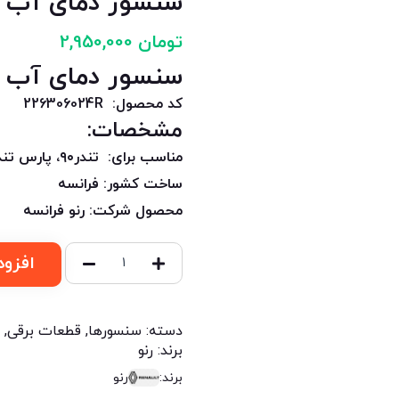
سنسور دمای آب تندر۹۰ تند
تومان
2,950,000
سنسور دمای آب تند
کد محصول: 226306024R
مشخصات:
​​مناسب برای: تندر۹۰، پارس تندر ،تندرپلاس
ساخت کشور: فرانسه
محصول شرکت: رنو فرانسه
افزود
دسته:
سنسورها
,
قطعات برقی
,
ق
برند:
رنو
برند:
رنو