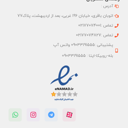
آدرس :
اتوبان باقری، خیابان 196 غربی، بعد از اردیبهشت، پلاک77
تماس :02177074001
تماس :02177074827
پشتیبانی :09033191555 واتس آپ
بله-روبیکا-ایتا : 09033191555