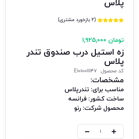
پلاس
(
2
بازخورد مشتری)
2
امتیازدهی
5.00
از 5
در
تومان
1,925,000
امتیازدهی
مشتری
زه استیل درب صندوق تندر
پلاس
کد محصول: E1010011147
مشخصات:
مناسب برای:
تندرپلاس
ساخت کشور:
فرانسه
محصول شرکت:
رنو