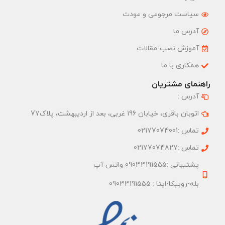
سیاست مرجوعی و عودت
آدرس ما
آموزش نصب-مقالات
همکاری با ما
راهنمای مشتریان
آدرس :
اتوبان باقری، خیابان 196 غربی، بعد از اردیبهشت، پلاک77
تماس :02177074001
تماس :02177074827
پشتیبانی :09033191555 واتس آپ
بله-روبیکا-ایتا : 09033191555