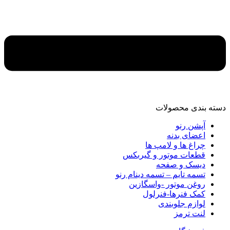
دسته‌ بندی محصولات
آپشن رنو
اعضای بدنه
چراغ ها و لامپ ها
قطعات موتور و گیربکس
دیسک و صفحه
تسمه تایم – تسمه دینام رنو
روغن موتور -واسگازین
کمک فنرها-فنرلول
لوازم جلوبندی
لنت ترمز