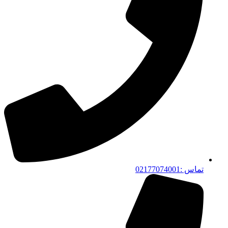
تماس :02177074001