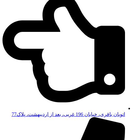
اتوبان باقری، خیابان 196 غربی، بعد از اردیبهشت، پلاک77