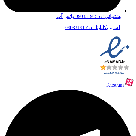
پشتیبانی :09033191555 واتس آپ
بله-روبیکا-ایتا : 09033191555
Telegram