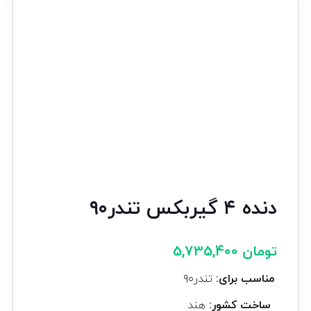
دنده ۴ گیربکس تندر۹۰
تومان
5,735,400
مناسب برای:
تندر۹۰
ساخت کشور:
هند