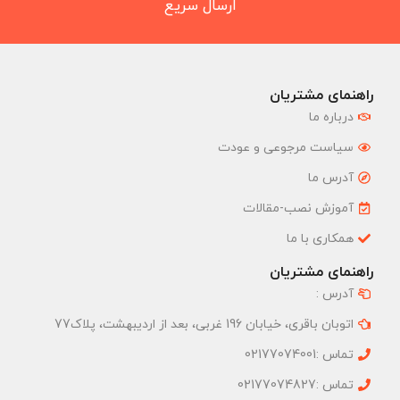
ارسال سریع
راهنمای مشتریان
درباره ما
سیاست مرجوعی و عودت
آدرس ما
آموزش نصب-مقالات
همکاری با ما
راهنمای مشتریان
آدرس :
اتوبان باقری، خیابان 196 غربی، بعد از اردیبهشت، پلاک77
تماس :02177074001
تماس :02177074827