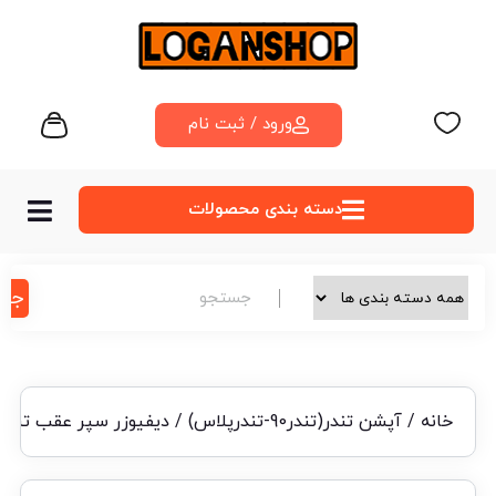
ورود / ثبت نام
دسته‌ بندی محصولات
جس
خانه
/
آپشن تندر(تندر90-تندرپلاس)
/ دیفیوزر سپر عقب تندر۹۰