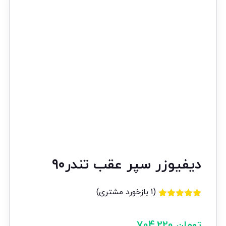
دیفیوزر سپر عقب تندر۹۰
(
1
بازخورد مشتری)
1
امتیازدهی
5.00
از 5
در
تومان
704,220