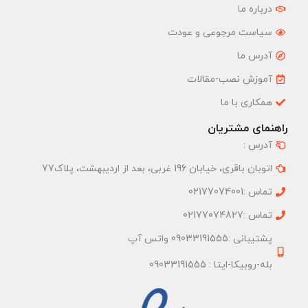
درباره ما
سیاست مرجوعی و عودت
آدرس ما
آموزش نصب-مقالات
همکاری با ما
راهنمای مشتریان
آدرس :
اتوبان باقری، خیابان 196 غربی، بعد از اردیبهشت، پلاک77
تماس :02177074001
تماس :02177074827
پشتیبانی :09033191555 واتس آپ
بله-روبیکا-ایتا : 09033191555