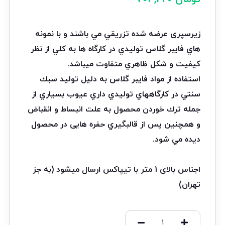
امتیازدهی
مشتری
زیرسپری عرضه شده تزريقي مي باشند و با نمونه
هاي فايبر گلاس توليدي در كارگاه ها به كلي از نظر
كيفيت و شكل ظاهري متفاوت مي
باشد
.
استفاده از مواد فايبر گلاس به دليل توليد سبك
سنتي در كارگاههاي توليدي داري عيوب بسياري از
جمله ترك خوردن محصول به علت
انبساط و انقباض
و همچنين پس از قالبگيري حفره هايی در محصول
ديده مي شود.
اجناس بالای 1 متر با تیپاکس ارسال میشود (به جز
تهران)