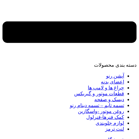
دسته‌ بندی محصولات
آپشن رنو
اعضای بدنه
چراغ ها و لامپ ها
قطعات موتور و گیربکس
دیسک و صفحه
تسمه تایم – تسمه دینام رنو
روغن موتور -واسگازین
کمک فنرها-فنرلول
لوازم جلوبندی
لنت ترمز