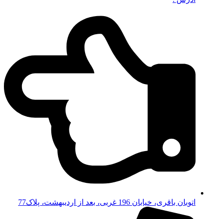
اتوبان باقری، خیابان 196 غربی، بعد از اردیبهشت، پلاک77