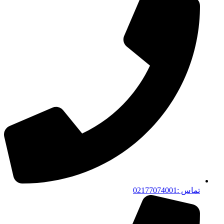
تماس :02177074001