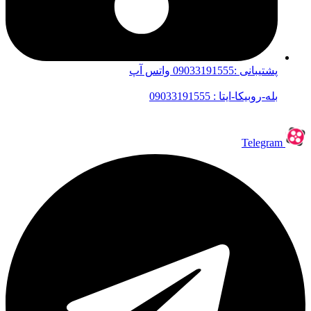
پشتیبانی :09033191555 واتس آپ
بله-روبیکا-ایتا : 09033191555
Telegram