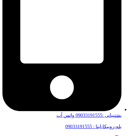
پشتیبانی :09033191555 واتس آپ
بله-روبیکا-ایتا : 09033191555