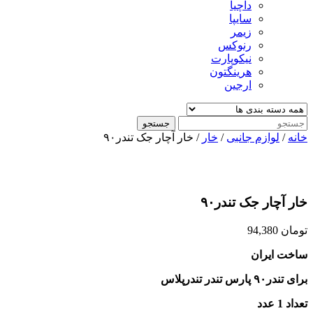
داچیا
سایپا
زیمر
رنوکس
نیکوپارت
هرینگتون
ارجین
جستجو
خانه
/
لوازم جانبی
/
خار
/ خار آچار جک تندر۹۰
خار آچار جک تندر۹۰
تومان
94,380
ساخت ایران
برای تندر۹۰ پارس تندر تندرپلاس
تعداد 1 عدد