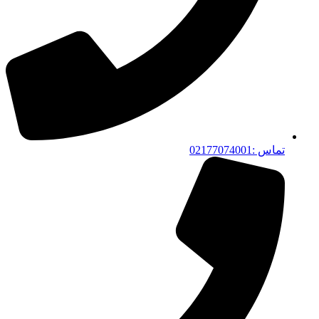
تماس :02177074001