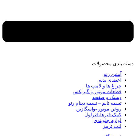
دسته‌ بندی محصولات
آپشن رنو
اعضای بدنه
چراغ ها و لامپ ها
قطعات موتور و گیربکس
دیسک و صفحه
تسمه تایم – تسمه دینام رنو
روغن موتور -واسگازین
کمک فنرها-فنرلول
لوازم جلوبندی
لنت ترمز