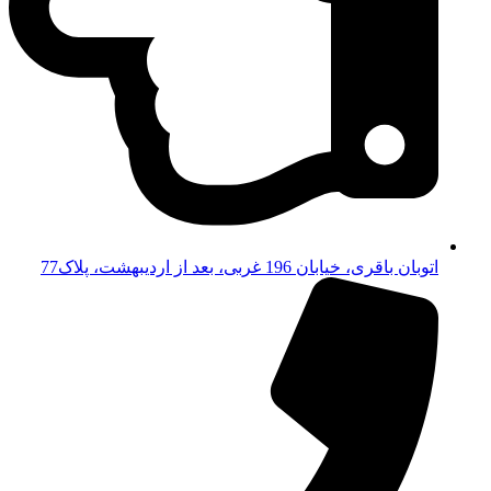
اتوبان باقری، خیابان 196 غربی، بعد از اردیبهشت، پلاک77