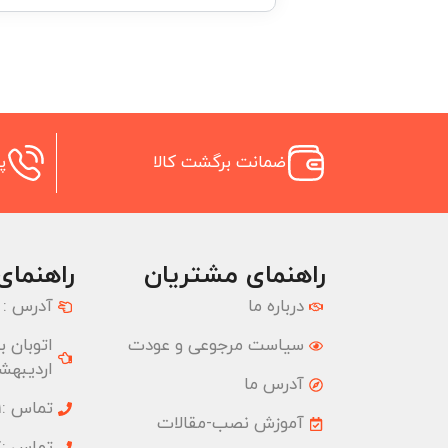
ضمانت برگشت کالا
پش
راهنمای مشتریان
راهنمای
درباره ما
آدرس :
سیاست مرجوعی و عودت
اردیبهشت
آدرس ما
تماس :02177074001
آموزش نصب-مقالات
تماس :02177074827