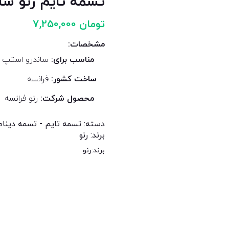
تسمه تایم رنو سا
تومان
7,250,000
مشخصات:
مناسب برای:
ساندرو استپ و
ساخت کشور:
فرانسه
محصول شرکت:
رنو فرانسه
دسته:
تسمه تایم - تسمه دینام 
برند:
رنو
برند:
رنو