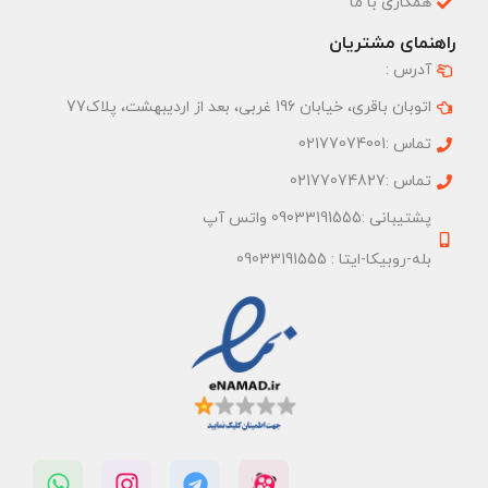
همکاری با ما
راهنمای مشتریان
آدرس :
اتوبان باقری، خیابان 196 غربی، بعد از اردیبهشت، پلاک77
تماس :02177074001
تماس :02177074827
پشتیبانی :09033191555 واتس آپ
بله-روبیکا-ایتا : 09033191555