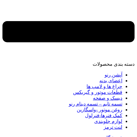
دسته‌ بندی محصولات
آپشن رنو
اعضای بدنه
چراغ ها و لامپ ها
قطعات موتور و گیربکس
دیسک و صفحه
تسمه تایم – تسمه دینام رنو
روغن موتور -واسگازین
کمک فنرها-فنرلول
لوازم جلوبندی
لنت ترمز