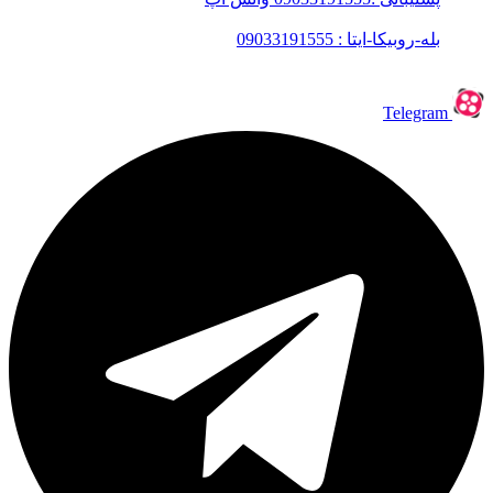
بله-روبیکا-ایتا : 09033191555
Telegram