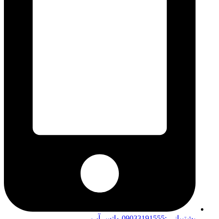
پشتیبانی :09033191555 واتس آپ