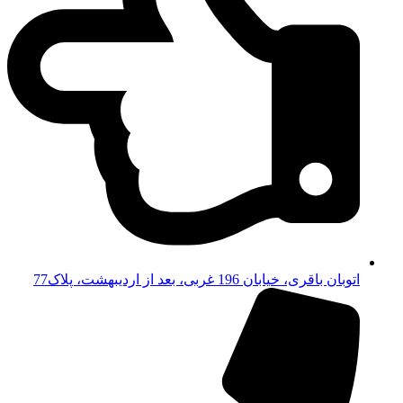
اتوبان باقری، خیابان 196 غربی، بعد از اردیبهشت، پلاک77