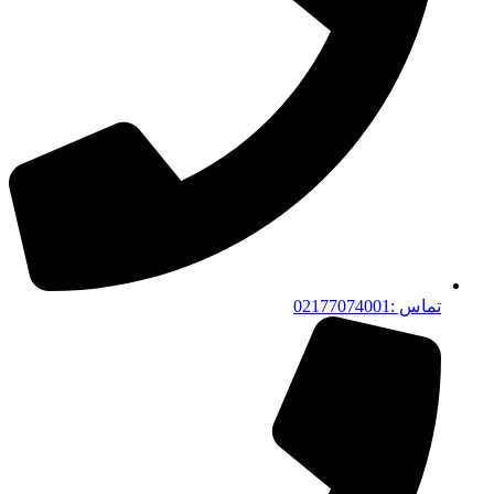
تماس :02177074001