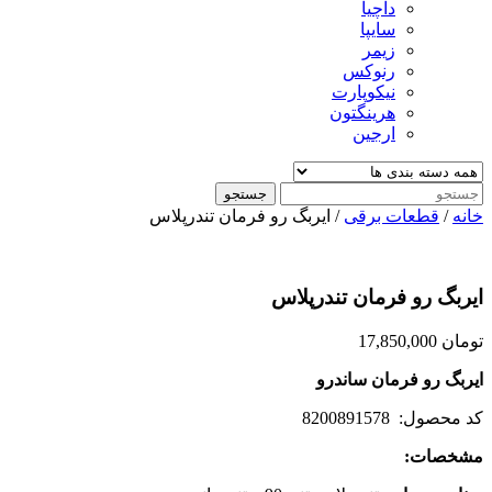
داچیا
سایپا
زیمر
رنوکس
نیکوپارت
هرینگتون
ارجین
جستجو
خانه
/
قطعات برقی
/ ایربگ رو فرمان تندرپلاس
ایربگ رو فرمان تندرپلاس
تومان
17,850,000
ایربگ رو فرمان ساندرو
کد محصول: 8200891578
مشخصات
: