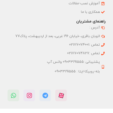
آموزش نصب-مقالات
همکاری با ما
راهنمای مشتریان
آدرس :
اتوبان باقری، خیابان 196 غربی، بعد از اردیبهشت، پلاک77
تماس :02177074001
تماس :02177074827
پشتیبانی :09033191555 واتس آپ
بله-روبیکا-ایتا : 09033191555