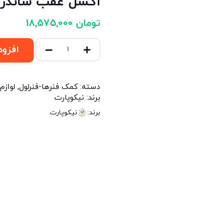
اکسل عقب ساندرو
تومان
18,575,000
افزود
دسته:
کمک فنرها-فنرلول
,
لوازم
برند:
نیکوپارت
برند:
نیکوپارت