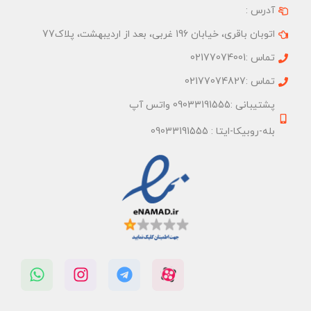
آدرس :
اتوبان باقری، خیابان 196 غربی، بعد از اردیبهشت، پلاک77
تماس :02177074001
تماس :02177074827
پشتیبانی :09033191555 واتس آپ
بله-روبیکا-ایتا : 09033191555