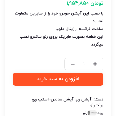
تومان
1,954,850
با نصب این آپشن خودرو خود را از سایرین متفاوت
نمایید.
ساخت فرانسه ارژینال داچیا
این قطعه بصورت فابریک بروی رنو ساندرو نصب
میگردد
افزودن به سبد خرید
دسته:
آپشن رنو
,
آپشن ساندرو-استپ وی
برند:
رنو
برند:
رنو