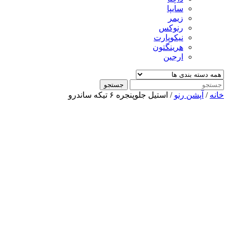
سایپا
زیمر
رنوکس
نیکوپارت
هرینگتون
ارجین
جستجو
خانه
/
آپشن رنو
/ استیل جلوپنجره ۶ تیکه ساندرو