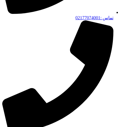
تماس :02177074001