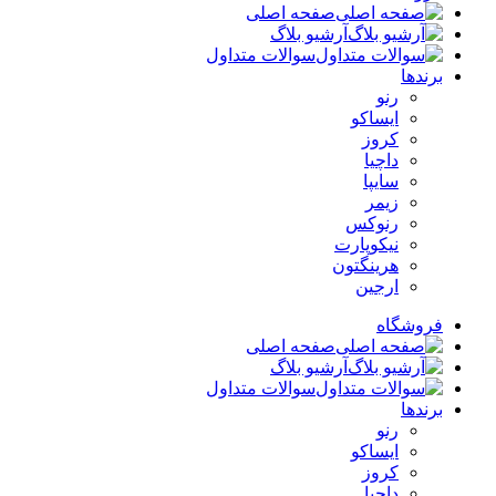
صفحه اصلی
آرشیو بلاگ
سوالات متداول
برندها
رنو
ایساکو
کروز
داچیا
سایپا
زیمر
رنوکس
نیکوپارت
هرینگتون
ارجین
فروشگاه
صفحه اصلی
آرشیو بلاگ
سوالات متداول
برندها
رنو
ایساکو
کروز
داچیا