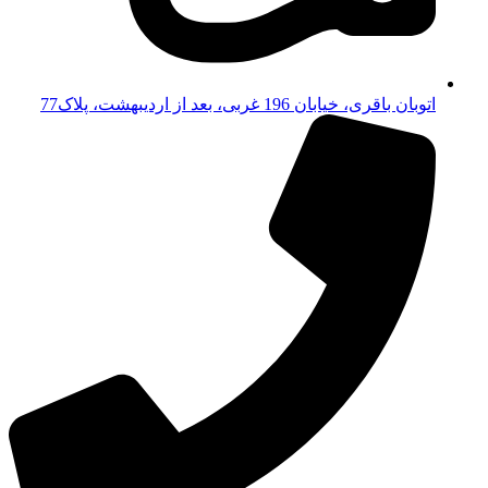
اتوبان باقری، خیابان 196 غربی، بعد از اردیبهشت، پلاک77