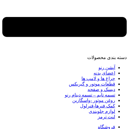
دسته‌ بندی محصولات
آپشن رنو
اعضای بدنه
چراغ ها و لامپ ها
قطعات موتور و گیربکس
دیسک و صفحه
تسمه تایم – تسمه دینام رنو
روغن موتور -واسگازین
کمک فنرها-فنرلول
لوازم جلوبندی
لنت ترمز
فروشگاه