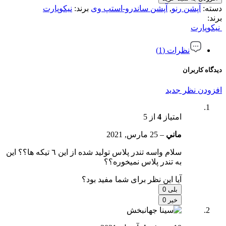
دسته:
آپشن رنو
,
آپشن ساندرو-استپ وی
برند:
نیکوپارت
برند:
نیکوپارت
نظرات (1)
دیدگاه کاربران
افزودن نظر جدید
امتیاز
4
از 5
ماني
–
25 مارس, 2021
سلام واسه تندر پلاس توليد شده از اين ٦ تيكه ها؟؟ اين
به تندر پلاس نميخوره؟؟
آیا این نظر برای شما مفید بود؟
بلی
0
خیر
0