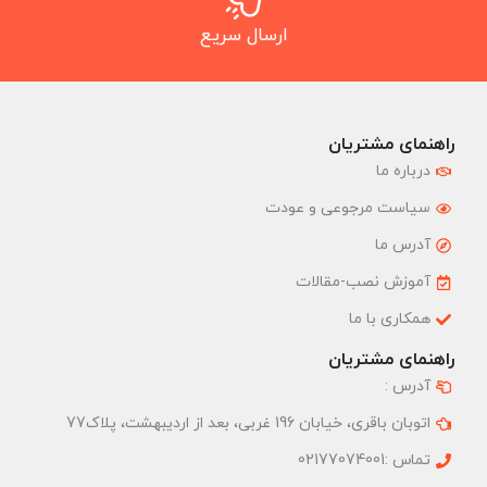
ارسال سریع
راهنمای مشتریان
درباره ما
سیاست مرجوعی و عودت
آدرس ما
آموزش نصب-مقالات
همکاری با ما
راهنمای مشتریان
آدرس :
اتوبان باقری، خیابان 196 غربی، بعد از اردیبهشت، پلاک77
تماس :02177074001