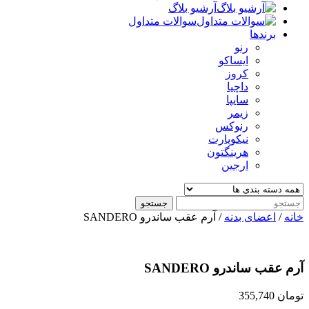
آرشیو بلاگ
سوالات متداول
برندها
رنو
ایساکو
کروز
داچیا
سایپا
زیمر
رنوکس
نیکوپارت
هرینگتون
ارجین
جستجو
خانه
/
اعضای بدنه
/ آرم عقب ساندرو SANDERO
آرم عقب ساندرو SANDERO
تومان
355,740