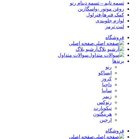
تسمه تایم – تسمه دینام رنو
روغن موتور -واسگازین
کمک فنرها-فنرلول
لوازم جلوبندی
لنت ترمز
فروشگاه
صفحه اصلی
آرشیو بلاگ
سوالات متداول
برندها
رنو
ایساکو
کروز
داچیا
سایپا
زیمر
رنوکس
نیکوپارت
هرینگتون
ارجین
فروشگاه
صفحه اصلی