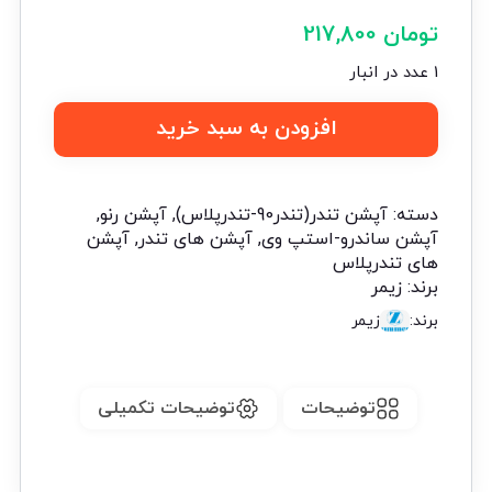
تومان
217,800
1 عدد در انبار
افزودن به سبد خرید
دسته:
آپشن تندر(تندر90-تندرپلاس)
,
آپشن رنو
,
آپشن ساندرو-استپ وی
,
آپشن های تندر
,
آپشن
های تندرپلاس
برند:
زیمر
برند:
زیمر
توضیحات
توضیحات تکمیلی