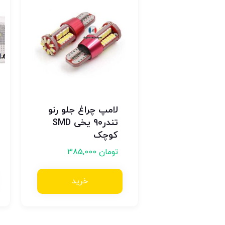
لامپ چراغ جلو رنو
تندر۹۰ یخی SMD
کوچک
تومان
385,000
خرید