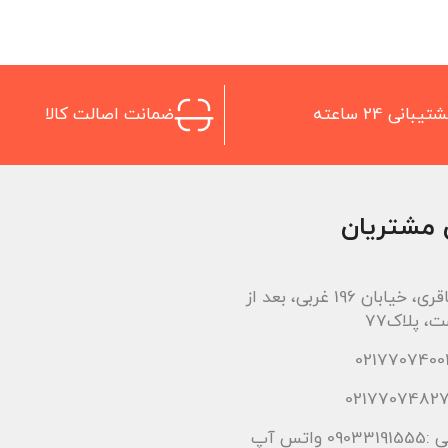
تیبانی 24 ساعته
ضمانت اصالت کالا
 مشتریان
اتوبان باقری، خیابان 196 غربی، بعد از
، پلاک77
 واتس آپ