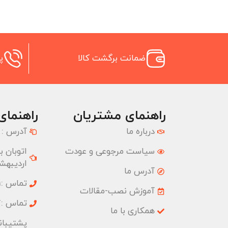
ضمانت برگشت کالا
پش
راهنمای مشتریان
راهنمای
درباره ما
آدرس :
سیاست مرجوعی و عودت
اردیبهشت
آدرس ما
تماس :02177074001
آموزش نصب-مقالات
تماس :02177074827
همکاری با ما
پشتیبانی :09033191555