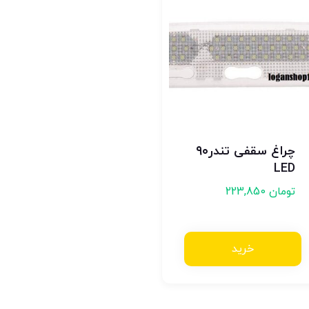
چراغ سقفی تندر۹۰
LED
تومان
223,850
خرید