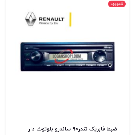
ناموجود
ضبط فابریک تندر۹۰ ساندرو بلوتوث دار