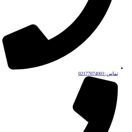
تماس :02177074001