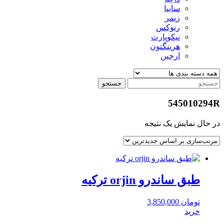
سایپا
زیمر
رنوکس
نیکوپارت
هرینگتون
ارجین
جستجو
545010294R
در حال نمایش یک نتیجه
طبق ساندرو orjin ترکیه
تومان
3,850,000
خرید