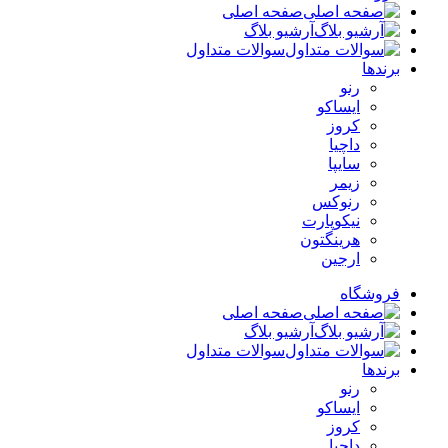
صفحه اصلی
آرشیو بلاگ
سوالات متداول
برندها
رنو
ایساکو
کروز
داچیا
سایپا
زیمر
رنوکس
نیکوپارت
هرینگتون
ارجین
فروشگاه
صفحه اصلی
آرشیو بلاگ
سوالات متداول
برندها
رنو
ایساکو
کروز
داچیا