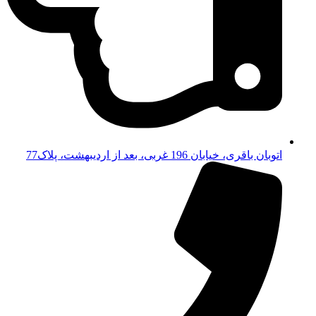
اتوبان باقری، خیابان 196 غربی، بعد از اردیبهشت، پلاک77