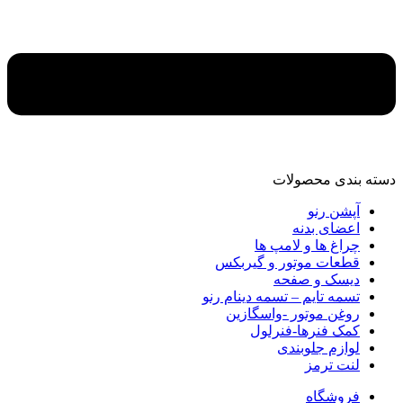
دسته‌ بندی محصولات
آپشن رنو
اعضای بدنه
چراغ ها و لامپ ها
قطعات موتور و گیربکس
دیسک و صفحه
تسمه تایم – تسمه دینام رنو
روغن موتور -واسگازین
کمک فنرها-فنرلول
لوازم جلوبندی
لنت ترمز
فروشگاه