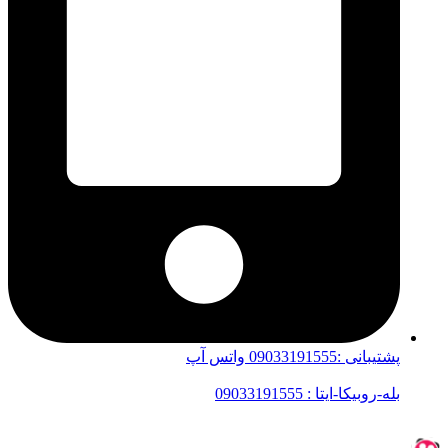
پشتیبانی :09033191555 واتس آپ
بله-روبیکا-ایتا : 09033191555