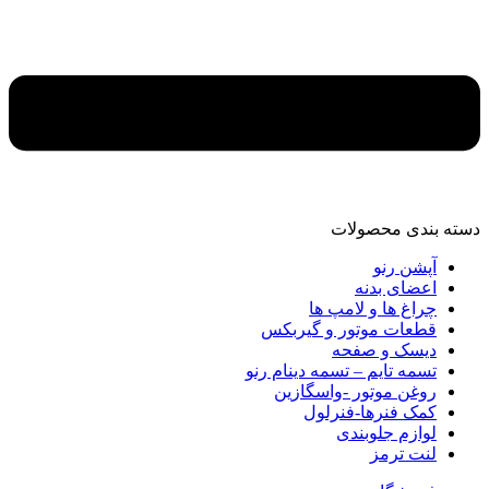
دسته‌ بندی محصولات
آپشن رنو
اعضای بدنه
چراغ ها و لامپ ها
قطعات موتور و گیربکس
دیسک و صفحه
تسمه تایم – تسمه دینام رنو
روغن موتور -واسگازین
کمک فنرها-فنرلول
لوازم جلوبندی
لنت ترمز