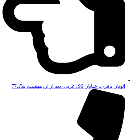
اتوبان باقری، خیابان 196 غربی، بعد از اردیبهشت، پلاک77