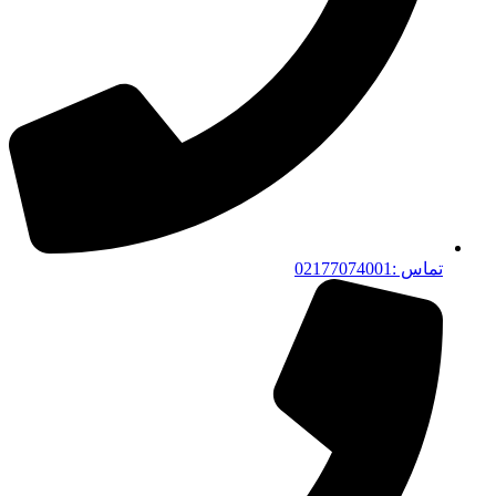
تماس :02177074001