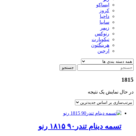
ایساکو
کروز
داچیا
سایپا
زیمر
رنوکس
نیکوپارت
هرینگتون
ارجین
جستجو
1815
در حال نمایش یک نتیجه
تسمه دینام تندر۹۰ ۱۸۱۵ رنو