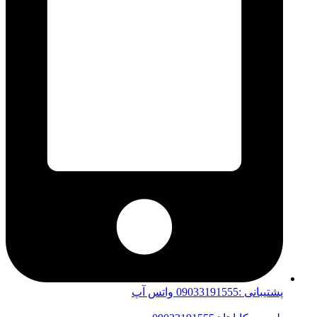
پشتیبانی :09033191555 واتس آپ