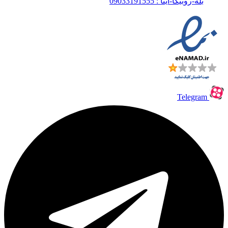
بله-روبیکا-ایتا : 09033191555
Telegram