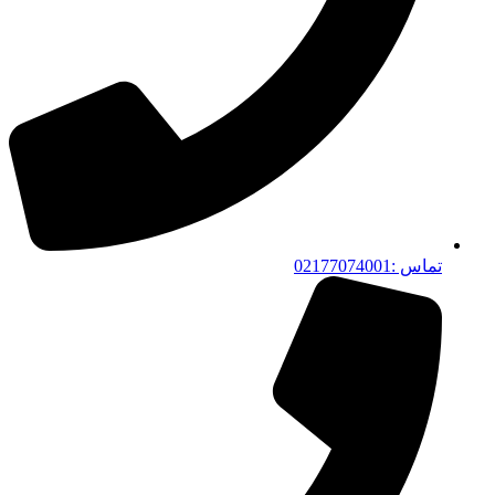
تماس :02177074001