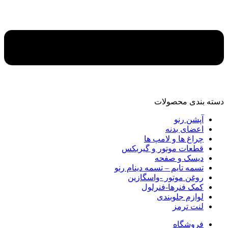
دسته‌ بندی محصولات
آپشن رنو
اعضای بدنه
چراغ ها و لامپ ها
قطعات موتور و گیربکس
دیسک و صفحه
تسمه تایم – تسمه دینام رنو
روغن موتور -واسگازین
کمک فنرها-فنرلول
لوازم جلوبندی
لنت ترمز
فروشگاه