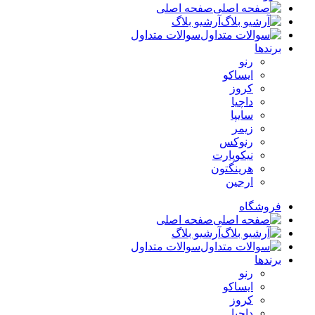
صفحه اصلی
آرشیو بلاگ
سوالات متداول
برندها
رنو
ایساکو
کروز
داچیا
سایپا
زیمر
رنوکس
نیکوپارت
هرینگتون
ارجین
فروشگاه
صفحه اصلی
آرشیو بلاگ
سوالات متداول
برندها
رنو
ایساکو
کروز
داچیا