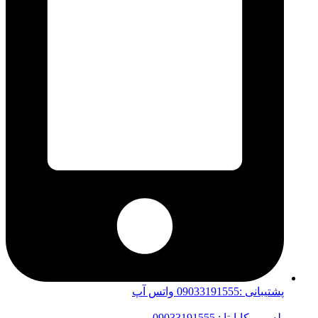
پشتیبانی :09033191555 واتس آپ
بله-روبیکا-ایتا : 09033191555