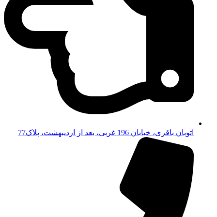
اتوبان باقری، خیابان 196 غربی، بعد از اردیبهشت، پلاک77