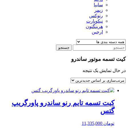
سایپا
زیمر
رنوکس
نیکوپارت
هرینگتون
ارجین
جستجو
کیت تسمه موتور ساندرو
در حال نمایش یک نتیجه
کیت تسمه تایم رنو ساندرو پاورگریپ
گتس
تومان
11,335,000