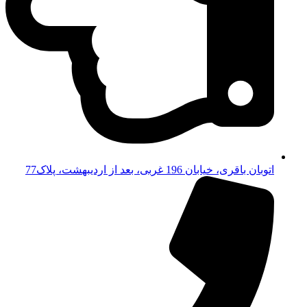
اتوبان باقری، خیابان 196 غربی، بعد از اردیبهشت، پلاک77