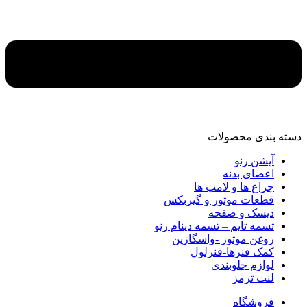
دسته‌ بندی محصولات
آپشن رنو
اعضای بدنه
چراغ ها و لامپ ها
قطعات موتور و گیربکس
دیسک و صفحه
تسمه تایم – تسمه دینام رنو
روغن موتور -واسگازین
کمک فنرها-فنرلول
لوازم جلوبندی
لنت ترمز
فروشگاه