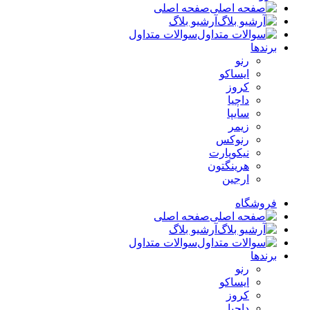
صفحه اصلی
آرشیو بلاگ
سوالات متداول
برندها
رنو
ایساکو
کروز
داچیا
سایپا
زیمر
رنوکس
نیکوپارت
هرینگتون
ارجین
فروشگاه
صفحه اصلی
آرشیو بلاگ
سوالات متداول
برندها
رنو
ایساکو
کروز
داچیا