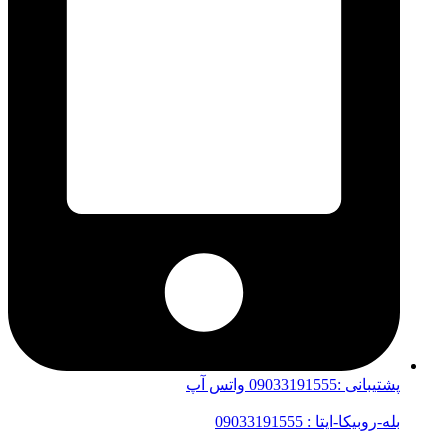
پشتیبانی :09033191555 واتس آپ
بله-روبیکا-ایتا : 09033191555