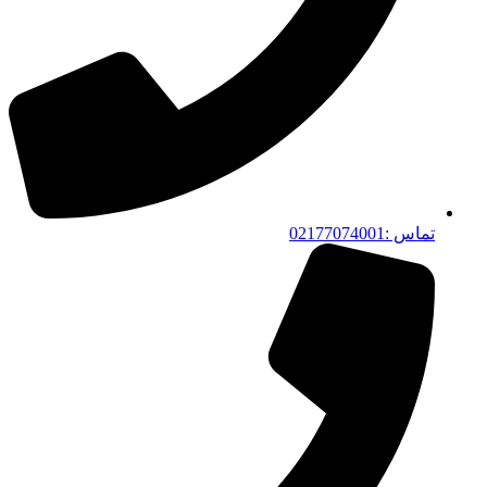
تماس :02177074001