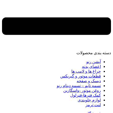
دسته‌ بندی محصولات
آپشن رنو
اعضای بدنه
چراغ ها و لامپ ها
قطعات موتور و گیربکس
دیسک و صفحه
تسمه تایم – تسمه دینام رنو
روغن موتور -واسگازین
کمک فنرها-فنرلول
لوازم جلوبندی
لنت ترمز