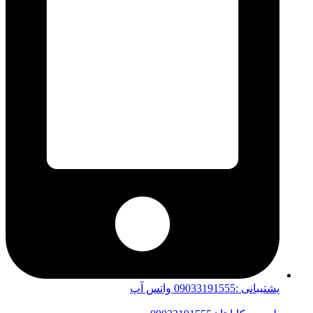
پشتیبانی :09033191555 واتس آپ