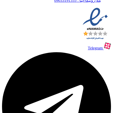
بله-روبیکا-ایتا : 09033191555
Telegram