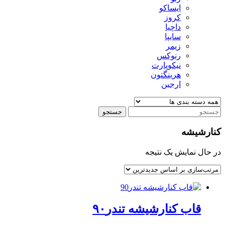
ایساکو
کروز
داچیا
سایپا
زیمر
رنوکس
نیکوپارت
هرینگتون
ارجین
جستجو
کنارشیشه
در حال نمایش یک نتیجه
قاب کنارشیشه تندر۹۰