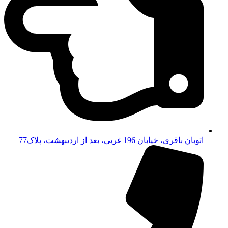
اتوبان باقری، خیابان 196 غربی، بعد از اردیبهشت، پلاک77