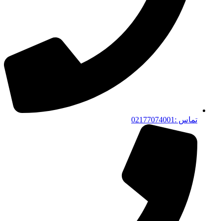
تماس :02177074001