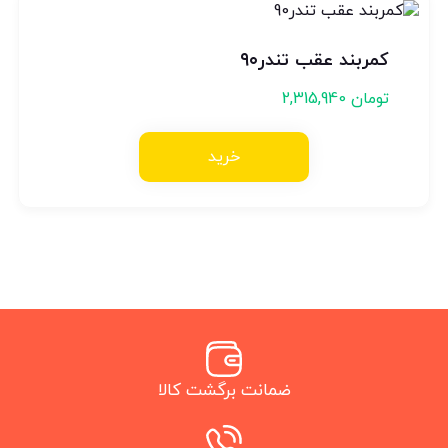
کمربند عقب تندر۹۰
تومان
2,315,940
خرید
ضمانت برگشت کالا