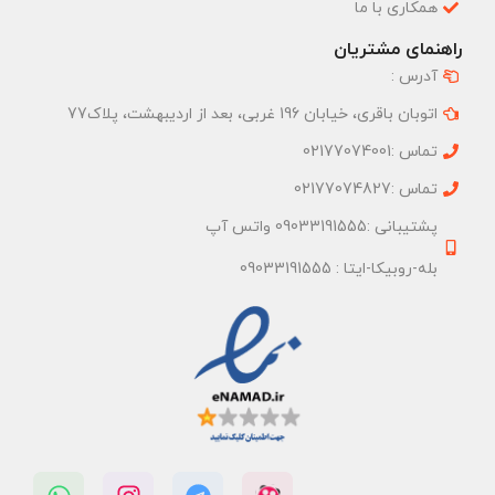
همکاری با ما
راهنمای مشتریان
آدرس :
اتوبان باقری، خیابان 196 غربی، بعد از اردیبهشت، پلاک77
تماس :02177074001
تماس :02177074827
پشتیبانی :09033191555 واتس آپ
بله-روبیکا-ایتا : 09033191555