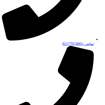
تماس :02177074001