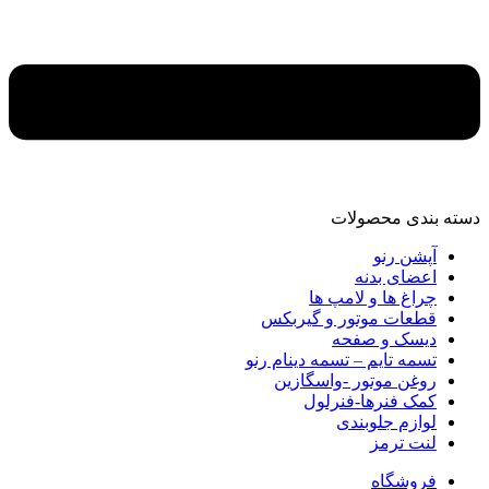
دسته‌ بندی محصولات
آپشن رنو
اعضای بدنه
چراغ ها و لامپ ها
قطعات موتور و گیربکس
دیسک و صفحه
تسمه تایم – تسمه دینام رنو
روغن موتور -واسگازین
کمک فنرها-فنرلول
لوازم جلوبندی
لنت ترمز
فروشگاه