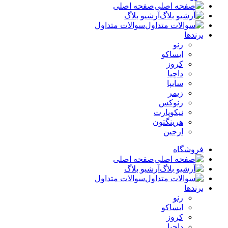
صفحه اصلی
آرشیو بلاگ
سوالات متداول
برندها
رنو
ایساکو
کروز
داچیا
سایپا
زیمر
رنوکس
نیکوپارت
هرینگتون
ارجین
فروشگاه
صفحه اصلی
آرشیو بلاگ
سوالات متداول
برندها
رنو
ایساکو
کروز
داچیا