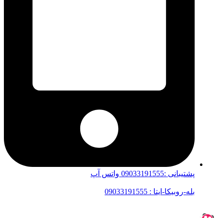
پشتیبانی :09033191555 واتس آپ
بله-روبیکا-ایتا : 09033191555