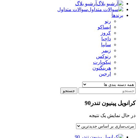
آرشیو بلاگ
سوالات متداول
برندها
رنو
ایساکو
کروز
داچیا
سایپا
زیمر
رنوکس
نیکوپارت
هرینگتون
ارجین
جستجو
کرانویل پینیون تندر90
در حال نمایش یک نتیجه