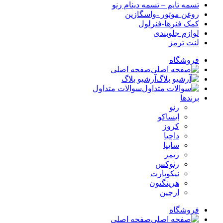
تسمه تایم – تسمه دینام رنو
روغن موتور -واسگازین
کمک فنرها-فنرلول
لوازم جلوبندی
لنت ترمز
فروشگاه
صفحه اصلی
آرشیو بلاگ
سوالات متداول
برندها
رنو
ایساکو
کروز
داچیا
سایپا
زیمر
رنوکس
نیکوپارت
هرینگتون
ارجین
فروشگاه
صفحه اصلی