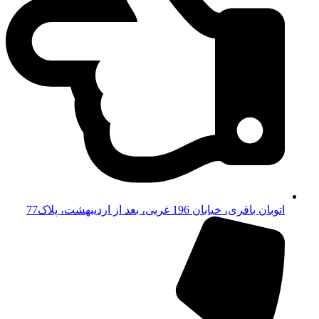
اتوبان باقری، خیابان 196 غربی، بعد از اردیبهشت، پلاک77