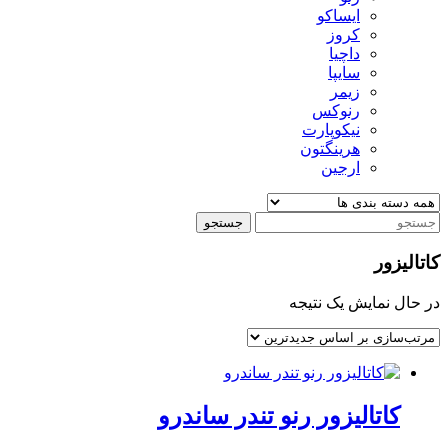
ایساکو
کروز
داچیا
سایپا
زیمر
رنوکس
نیکوپارت
هرینگتون
ارجین
جستجو
کاتالیزور
در حال نمایش یک نتیجه
کاتالیزور رنو تندر ساندرو