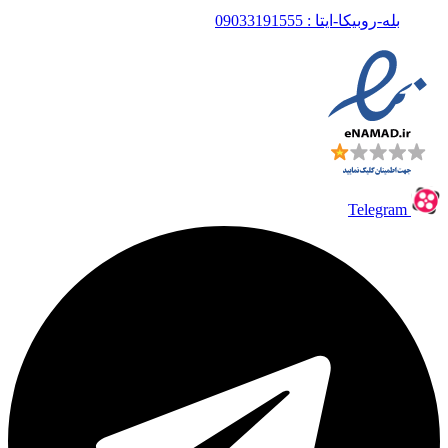
بله-روبیکا-ایتا : 09033191555
Telegram