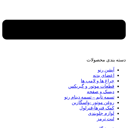
دسته‌ بندی محصولات
آپشن رنو
اعضای بدنه
چراغ ها و لامپ ها
قطعات موتور و گیربکس
دیسک و صفحه
تسمه تایم – تسمه دینام رنو
روغن موتور -واسگازین
کمک فنرها-فنرلول
لوازم جلوبندی
لنت ترمز