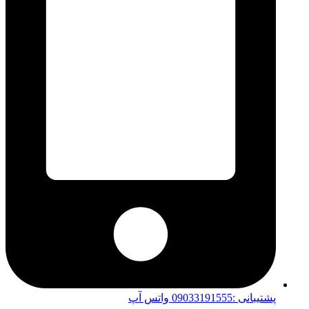
پشتیبانی :09033191555 واتس آپ