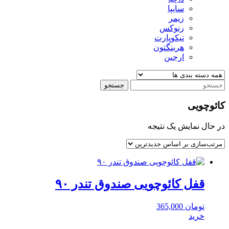
سایپا
زیمر
رنوکس
نیکوپارت
هرینگتون
ارجین
جستجو
کائوچویی
در حال نمایش یک نتیجه
قفل کائوچویی صندوق تندر ۹۰
تومان
365,000
خرید