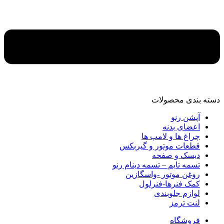
دسته‌ بندی محصولات
آپشن رنو
اعضای بدنه
چراغ ها و لامپ ها
قطعات موتور و گیربکس
دیسک و صفحه
تسمه تایم – تسمه دینام رنو
روغن موتور -واسگازین
کمک فنرها-فنرلول
لوازم جلوبندی
لنت ترمز
فروشگاه