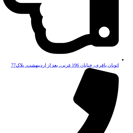
اتوبان باقری، خیابان 196 غربی، بعد از اردیبهشت، پلاک77