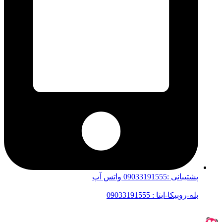
پشتیبانی :09033191555 واتس آپ
بله-روبیکا-ایتا : 09033191555