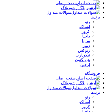
صفحه اصلی
آرشیو بلاگ
سوالات متداول
برندها
رنو
ایساکو
کروز
داچیا
سایپا
زیمر
رنوکس
نیکوپارت
هرینگتون
ارجین
فروشگاه
صفحه اصلی
آرشیو بلاگ
سوالات متداول
برندها
رنو
ایساکو
کروز
داچیا