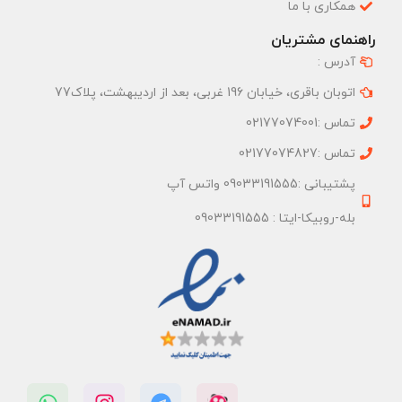
همکاری با ما
راهنمای مشتریان
آدرس :
اتوبان باقری، خیابان 196 غربی، بعد از اردیبهشت، پلاک77
تماس :02177074001
تماس :02177074827
پشتیبانی :09033191555 واتس آپ
بله-روبیکا-ایتا : 09033191555