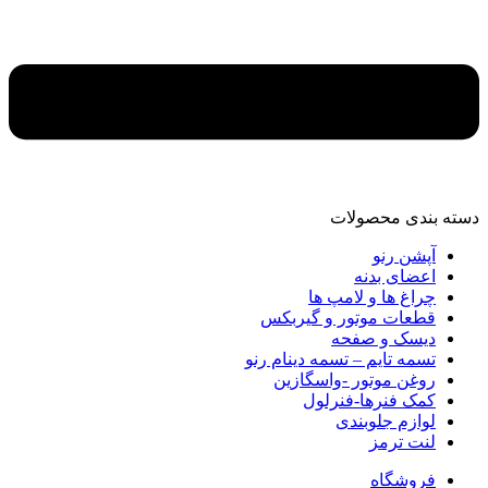
دسته‌ بندی محصولات
آپشن رنو
اعضای بدنه
چراغ ها و لامپ ها
قطعات موتور و گیربکس
دیسک و صفحه
تسمه تایم – تسمه دینام رنو
روغن موتور -واسگازین
کمک فنرها-فنرلول
لوازم جلوبندی
لنت ترمز
فروشگاه