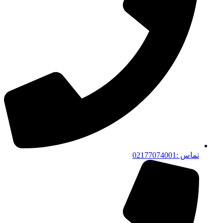
تماس :02177074001