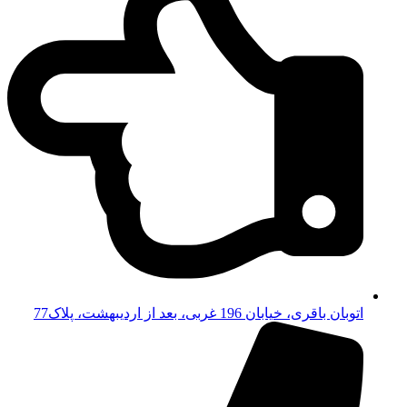
اتوبان باقری، خیابان 196 غربی، بعد از اردیبهشت، پلاک77