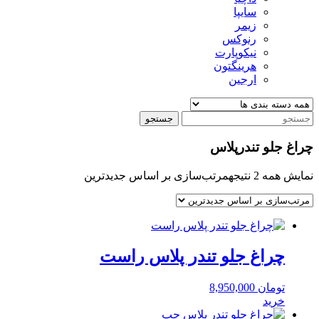
سایپا
زیمر
رنوکس
نیکوپارت
هرینگتون
ارجین
جستجو
چراغ جلو تندرپلاس
نمایش همه 2 نتیجه
مرتب‌سازی بر اساس جدیدترین
چراغ جلو تندر پلاس راست
تومان
8,950,000
خرید