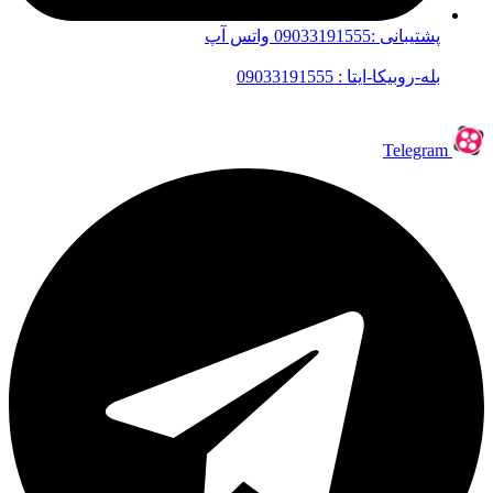
پشتیبانی :09033191555 واتس آپ
بله-روبیکا-ایتا : 09033191555
Telegram