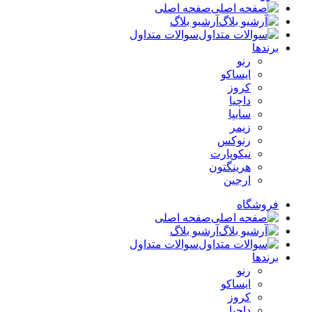
صفحه اصلی
آرشیو بلاگ
سوالات متداول
برندها
رنو
ایساکو
کروز
داچیا
سایپا
زیمر
رنوکس
نیکوپارت
هرینگتون
ارجین
فروشگاه
صفحه اصلی
آرشیو بلاگ
سوالات متداول
برندها
رنو
ایساکو
کروز
داچیا