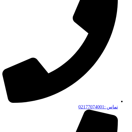
تماس :02177074001