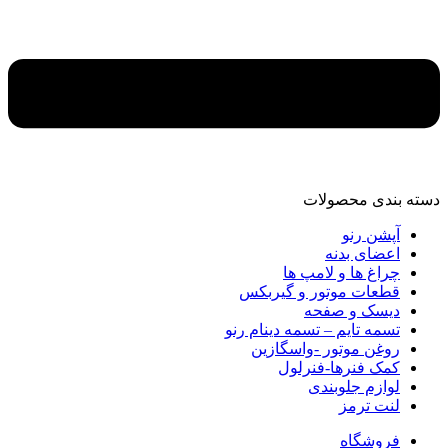
دسته‌ بندی محصولات
آپشن رنو
اعضای بدنه
چراغ ها و لامپ ها
قطعات موتور و گیربکس
دیسک و صفحه
تسمه تایم – تسمه دینام رنو
روغن موتور -واسگازین
کمک فنرها-فنرلول
لوازم جلوبندی
لنت ترمز
فروشگاه