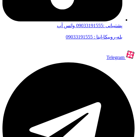
پشتیبانی :09033191555 واتس آپ
بله-روبیکا-ایتا : 09033191555
Telegram