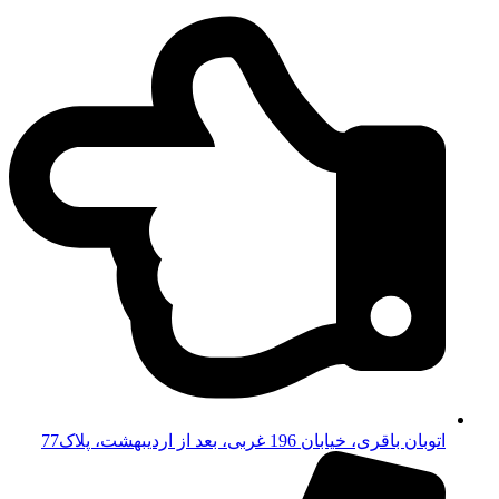
اتوبان باقری، خیابان 196 غربی، بعد از اردیبهشت، پلاک77