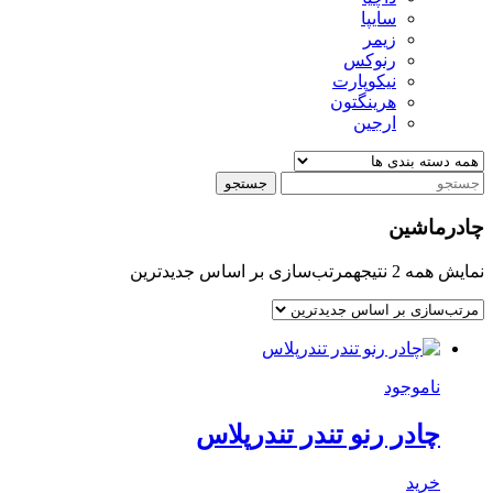
سایپا
زیمر
رنوکس
نیکوپارت
هرینگتون
ارجین
جستجو
چادرماشین
نمایش همه 2 نتیجه
مرتب‌سازی بر اساس جدیدترین
ناموجود
چادر رنو تندر تندرپلاس
خرید