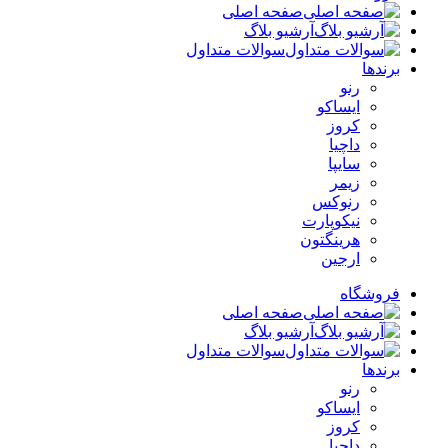
صفحه اصلی
آرشیو بلاگ
سوالات متداول
برندها
رنو
ایساکو
کروز
داچیا
سایپا
زیمر
رنوکس
نیکوپارت
هرینگتون
ارجین
فروشگاه
صفحه اصلی
آرشیو بلاگ
سوالات متداول
برندها
رنو
ایساکو
کروز
داچیا