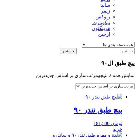
سایپا
زیمر
رنوکس
نیکوپارت
هرینگتون
ارجین
جستجو
پیچ طبق ال۹۰
نمایش همه 2 نتیجه
مرتب‌سازی بر اساس جدیدترین
پیچ طبق تندر ۹۰
تومان
181,500
خرید