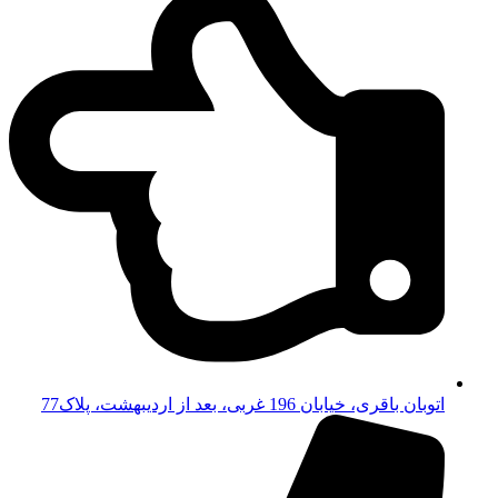
اتوبان باقری، خیابان 196 غربی، بعد از اردیبهشت، پلاک77