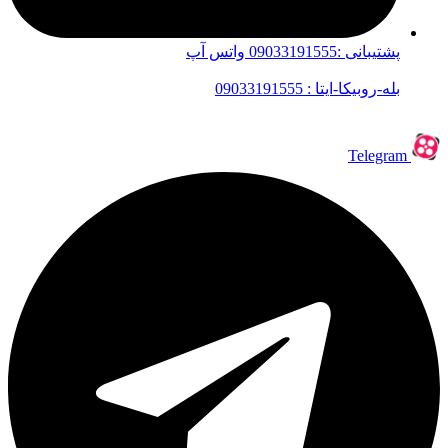
پشتیبانی :09033191555 واتس آپ
بله-روبیکا-ایتا : 09033191555
Telegram