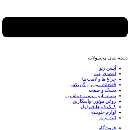
دسته‌ بندی محصولات
آپشن رنو
اعضای بدنه
چراغ ها و لامپ ها
قطعات موتور و گیربکس
دیسک و صفحه
تسمه تایم – تسمه دینام رنو
روغن موتور -واسگازین
کمک فنرها-فنرلول
لوازم جلوبندی
لنت ترمز
فروشگاه