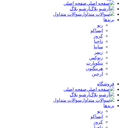
صفحه اصلی
آرشیو بلاگ
سوالات متداول
برندها
رنو
ایساکو
کروز
داچیا
سایپا
زیمر
رنوکس
نیکوپارت
هرینگتون
ارجین
فروشگاه
صفحه اصلی
آرشیو بلاگ
سوالات متداول
برندها
رنو
ایساکو
کروز
داچیا