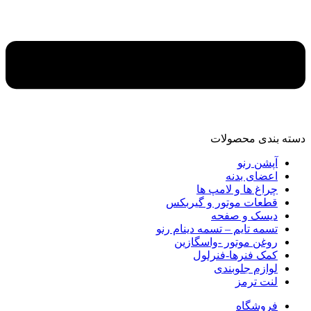
دسته‌ بندی محصولات
آپشن رنو
اعضای بدنه
چراغ ها و لامپ ها
قطعات موتور و گیربکس
دیسک و صفحه
تسمه تایم – تسمه دینام رنو
روغن موتور -واسگازین
کمک فنرها-فنرلول
لوازم جلوبندی
لنت ترمز
فروشگاه