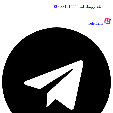
بله-روبیکا-ایتا : 09033191555
Telegram