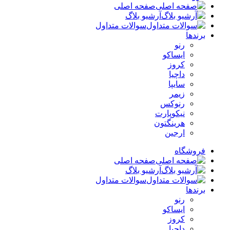
صفحه اصلی
آرشیو بلاگ
سوالات متداول
برندها
رنو
ایساکو
کروز
داچیا
سایپا
زیمر
رنوکس
نیکوپارت
هرینگتون
ارجین
فروشگاه
صفحه اصلی
آرشیو بلاگ
سوالات متداول
برندها
رنو
ایساکو
کروز
داچیا