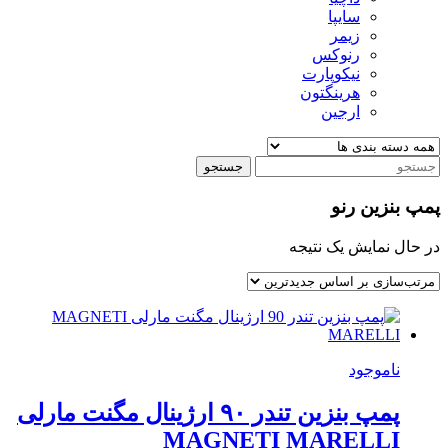
سایپا
زیمر
رنوکس
نیکوپارت
هرینگتون
ارجین
جستجو
پمپ بنزین رنو
در حال نمایش یک نتیجه
ناموجود
پمپ بنزین تندر ۹۰ ارژینال مگنت مارلی
MAGNETI MARELLI