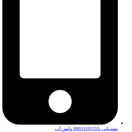
پشتیبانی :09033191555 واتس آپ