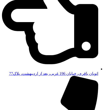
اتوبان باقری، خیابان 196 غربی، بعد از اردیبهشت، پلاک77