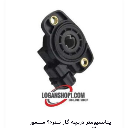
پتانسيومتر دريچه گاز تندر۹۰ سنسور