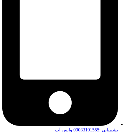
پشتیبانی :09033191555 واتس آپ