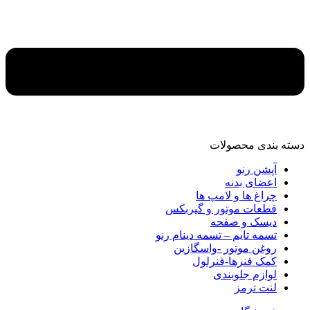
دسته‌ بندی محصولات
آپشن رنو
اعضای بدنه
چراغ ها و لامپ ها
قطعات موتور و گیربکس
دیسک و صفحه
تسمه تایم – تسمه دینام رنو
روغن موتور -واسگازین
کمک فنرها-فنرلول
لوازم جلوبندی
لنت ترمز