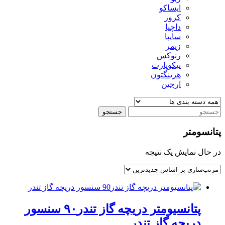
ایساکو
کروز
داچیا
سایپا
زیمر
رنوکس
نیکوپارت
هرینگتون
ارجین
جستجو
پتانسومتر
در حال نمایش یک نتیجه
پتانسيومتر دريچه گاز تندر۹۰ سنسور
دریچه گاز تندر