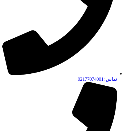
تماس :02177074001