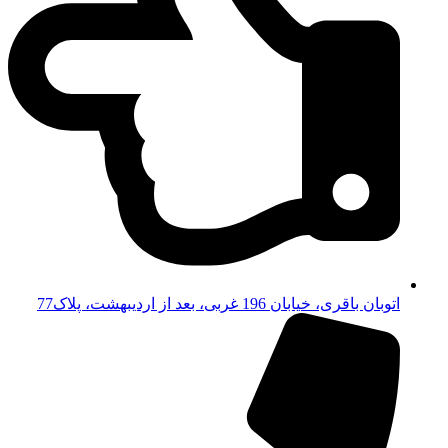
اتوبان باقری، خیابان 196 غربی، بعد از اردیبهشت، پلاک77