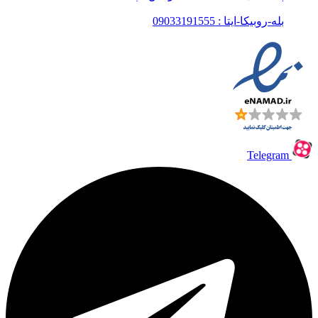
بله-روبیکا-ایتا : 09033191555
Telegram