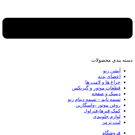
دسته‌ بندی محصولات
آپشن رنو
اعضای بدنه
چراغ ها و لامپ ها
قطعات موتور و گیربکس
دیسک و صفحه
تسمه تایم – تسمه دینام رنو
روغن موتور -واسگازین
کمک فنرها-فنرلول
لوازم جلوبندی
لنت ترمز
فروشگاه