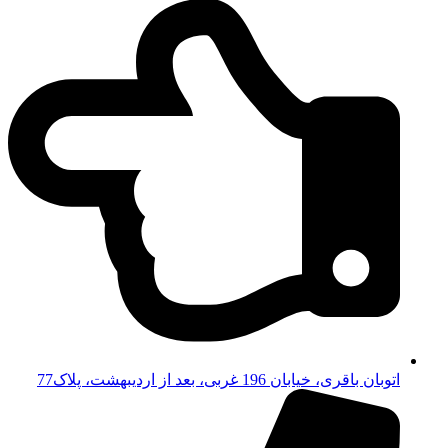
اتوبان باقری، خیابان 196 غربی، بعد از اردیبهشت، پلاک77