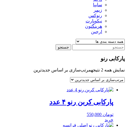
سایپا
زیمر
رنوکس
نیکوپارت
هرینگتون
ارجین
جستجو
پارکابی رنو
نمایش همه 2 نتیجه
مرتب‌سازی بر اساس جدیدترین
پارکابی کربن رنو ۴ عدد
تومان
550,000
خرید