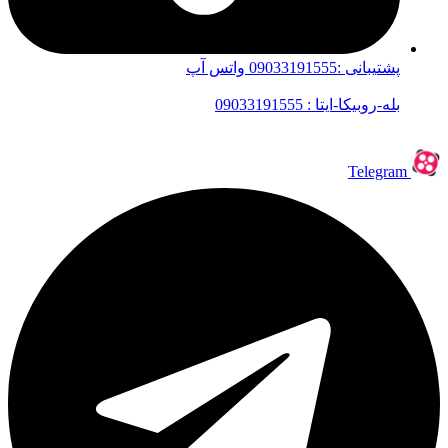
پشتیبانی :09033191555 واتس آپ
بله-روبیکا-ایتا : 09033191555
Telegram