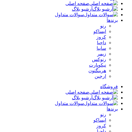
صفحه اصلی
آرشیو بلاگ
سوالات متداول
برندها
رنو
ایساکو
کروز
داچیا
سایپا
زیمر
رنوکس
نیکوپارت
هرینگتون
ارجین
فروشگاه
صفحه اصلی
آرشیو بلاگ
سوالات متداول
برندها
رنو
ایساکو
کروز
داچیا