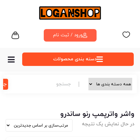
ورود / ثبت نام
دسته‌ بندی محصولات
جس
واشر واترپمپ رنو ساندرو
در حال نمایش یک نتیجه