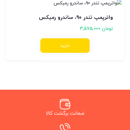
واترپمپ تندر ۹۰، ساندرو رمیکس
تومان
3,575,000
خرید
ضمانت برگشت کالا