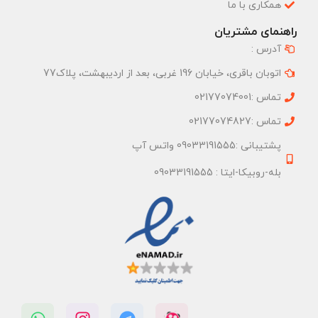
همکاری با ما
راهنمای مشتریان
آدرس :
اتوبان باقری، خیابان 196 غربی، بعد از اردیبهشت، پلاک77
تماس :02177074001
تماس :02177074827
پشتیبانی :09033191555 واتس آپ
بله-روبیکا-ایتا : 09033191555